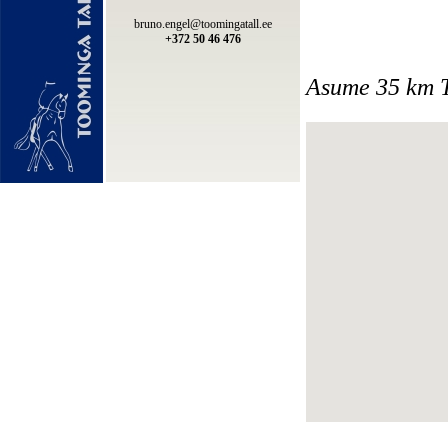
bruno.engel@toomingatall.ee
+
372 50 46 476
Asume 35 km Ta