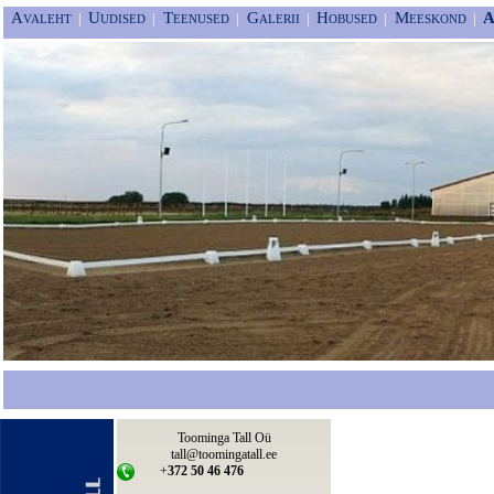
Avaleht
Uudised
Teenused
Galerii
Hobused
Meeskond
A
|
|
|
|
|
|
Toominga Tall Oü
tall@toomingatall.ee
+
372 50 46 476