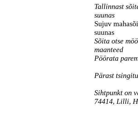
Tallinnast sõi
suun
Sujuv mahasõi
suunas 
Sõita otse mö
maan
Pöörata pare
2
Pärast tsing
50
Sihtpunk
74414, Lilli, 