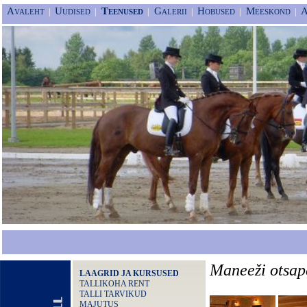
Avaleht
Uudised
Teenused
Galerii
Hobused
Meeskond
A
|
|
|
|
|
|
Maneeži otsap
LAAGRID JA KURSUSED
TALLIKOHA RENT
TALLI TARVIKUD
MAJUTUS