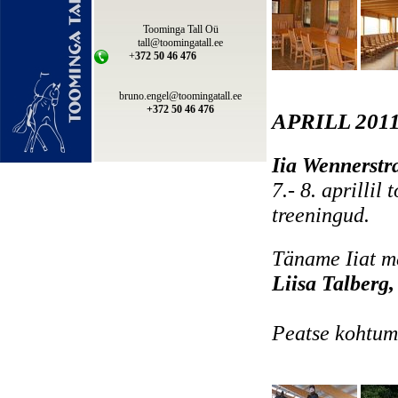
Toominga Tall Oü
tall@toomingatall.ee
+
372 50 46 476
bruno.engel@toomingatall.ee
+
372 50 46 476
APRILL 201
Iia Wennerstr
7.- 8. aprilli
treeningud.
Täname Iiat m
Liisa Talberg
Peatse kohtum