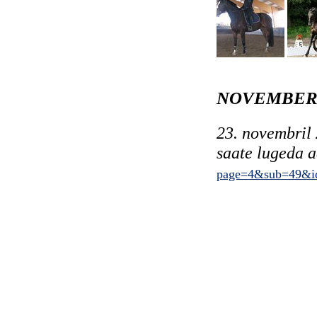
NOVEMBER 
23. novembril
saate lugeda a
page=4&sub=49&i